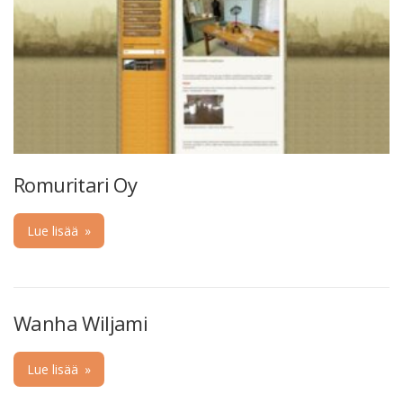
Romuritari Oy
Lue lisää
»
Wanha Wiljami
Lue lisää
»