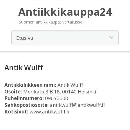
Antiikkikauppa24
Suomen antiikkikaupat vertailussa
Antik Wulff
Antiikkiliikkeen nimi:
Antik Wulff
Osoite:
Merikatu 3 B 18, 00140 Helsinki
Puhelinnumero:
09650600
Sähköpostiosoite:
antikwulff@antikwulff.fi
Kotisivut:
www.antikwulff.fi