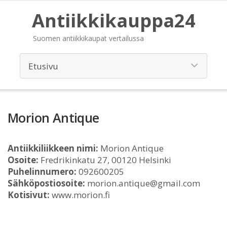
Antiikkikauppa24
Suomen antiikkikaupat vertailussa
Morion Antique
Antiikkiliikkeen nimi:
Morion Antique
Osoite:
Fredrikinkatu 27, 00120 Helsinki
Puhelinnumero:
092600205
Sähköpostiosoite:
morion.antique@gmail.com
Kotisivut:
www.morion.fi