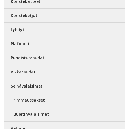
Koristekatteet
Koristeketjut
Lyhdyt
Plafondit
Puhdistusraudat
Rikkaraudat
Seinävalaisimet
Trimmaussakset
Tuuletinvalaisimet
Vetimet